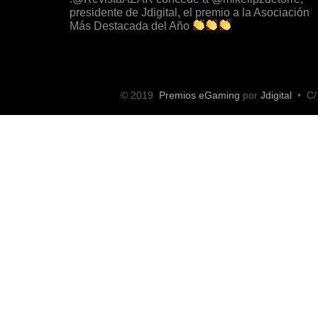
.
@RevistaAZAR
concede a
@mikellpzdetorre
,
presidente de Jdigital, el premio a la Asociación
Más Destacada del Año
pic.twitter.com/h8dl…
© 2019
Premios eGaming
por
Jdigital
• C/ 
Hace alrededor de 9 meses