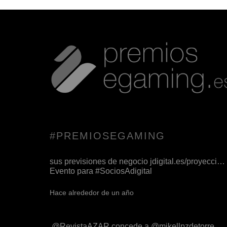
#PREMIOSEGAMING
Apunta esta cita: el 20 sept, en
@ISDI_edu
,
analizamos la proyección del juego online en
nuestro país, desde sus retos regulatorios hasta
sus previsiones de negocio
jdigital.es/proyecci…
Evento para
#SociosAdigital
Hace alrededor de un año