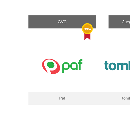
GVC
Jue
Paf
tom